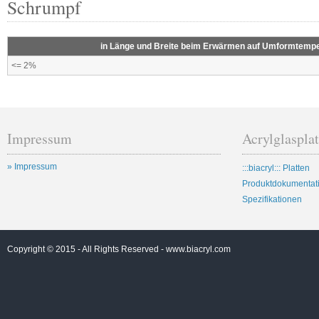
Schrumpf
in Länge und Breite beim Erwärmen auf Umformtempe
<= 2%
Impressum
Acrylglaspla
» Impressum
:::biacryl::: Platten
Produktdokumentat
Spezifikationen
Copyright © 2015 - All Rights Reserved -
www.biacryl.com