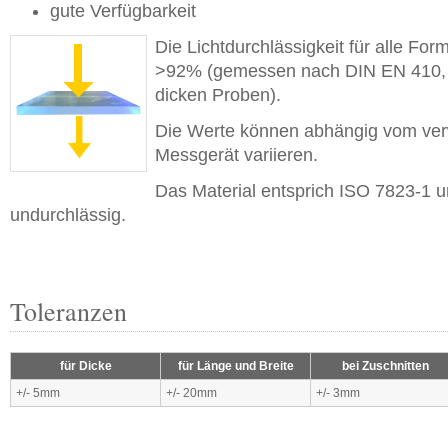
gute Verfügbarkeit
Die Lichtdurchlässigkeit für alle For
>92% (gemessen nach DIN EN 410,
dicken Proben).
Die Werte können abhängig vom ve
Messgerät variieren.
Das Material entsprich ISO 7823-1 u
undurchlässig.
Toleranzen
für Dicke
für Länge und Breite
bei Zuschnitten
+/- 5mm
+/- 20mm
+/- 3mm